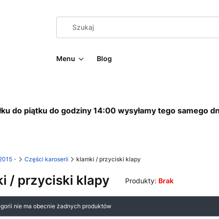
Menu
Blog
ku do piątku do godziny 14:00 wysyłamy tego samego dn
2015 -
Części karoserii
klamki / przyciski klapy
i / przyciski klapy
Produkty:
Brak
 produktów
egorii nie ma obecnie żadnych produktów