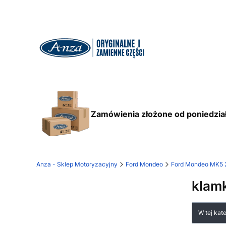
Zamówienia złożone od poniedział
Anza - Sklep Motoryzacyjny
Ford Mondeo
Ford Mondeo MK5 
klamk
Lista
W tej kat