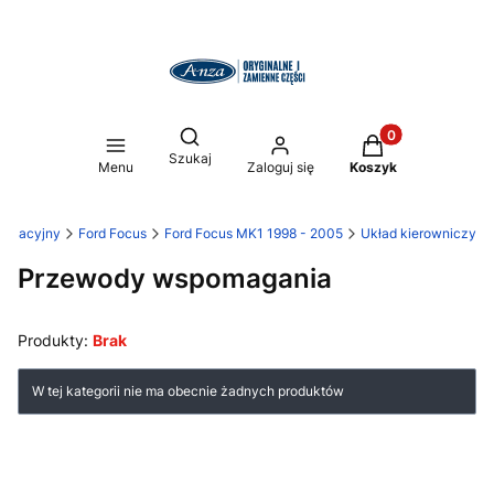
Otwórz wyszukiwarkę
Produkty w koszy
Szukaj
Menu
Zaloguj się
Koszyk
ryzacyjny
Ford Focus
Ford Focus MK1 1998 - 2005
Układ kierowniczy
Przewody wspomagania
Produkty:
Brak
Lista produktów
W tej kategorii nie ma obecnie żadnych produktów